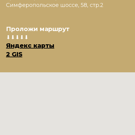
Симферопольское шоссе, 58, стр.2
Проложи маршрут
⬇⬇⬇⬇⬇
Яндекс карты
2 GIS