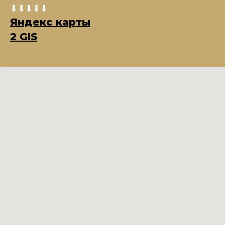
⬇⬇⬇⬇⬇
Яндекс карты
2 GIS