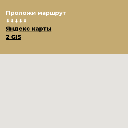
Проложи маршрут
⬇⬇⬇⬇⬇
Яндекс карты
2 GIS